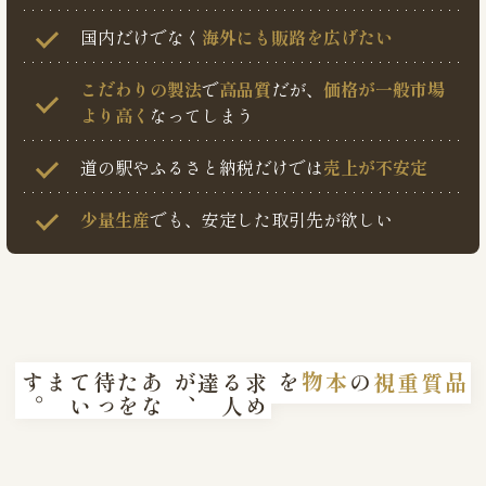
国内だけでなく
海外にも販路を広げたい
こだわりの製法
で
高品質
だが、
価格が一般市場
より高く
なってしまう
道の駅やふるさと納税だけでは
売上が不安定
少量生産
でも、安定した取引先が欲しい
。
あ
な
た
を
待
っ
て
い
ます
、
求
め
る
人
達が
を
本物
の
品質重視